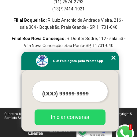
(11) 2574-2793
(13) 97414-1021
Filial Boqueirão:
R. Luiz Antonio de Andrade Vieira, 216 -
sala 304 - Boqueirão, Praia Grande - SP, 11701-040
Filial Boa Nova Conceição:
R. Doutor Sodré, 112 - sala 53 -
Vila Nova Conceição, São Paulo-SP, 11701-040
Olá! Fale agora pelo WhatsApp.
Home
Empresa
Seviços
Contato
Mapa do Site
O inteiro teor deste site está sujeito à proteção de direitos autorais. Copyright©
Iniciar conversa
Santista Serviços (Lei 9610 de 19/02/1998)
1