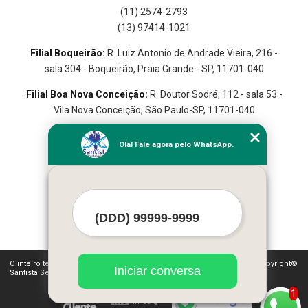
(11) 2574-2793
(13) 97414-1021
Filial Boqueirão:
R. Luiz Antonio de Andrade Vieira, 216 -
sala 304 - Boqueirão, Praia Grande - SP, 11701-040
Filial Boa Nova Conceição:
R. Doutor Sodré, 112 - sala 53 -
Vila Nova Conceição, São Paulo-SP, 11701-040
Olá! Fale agora pelo WhatsApp.
Home
Empresa
Seviços
Contato
Mapa do Site
O inteiro teor deste site está sujeito à proteção de direitos autorais. Copyright©
Iniciar conversa
Santista Serviços (Lei 9610 de 19/02/1998)
1