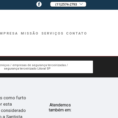
(11)2574-2793
MPRESA
MISSÃO
SERVIÇOS
CONTATO
erviços
empresas de segurança terceirizadas
segurança terceirizado Litoral SP
ças como furto
r esta
Atendemos
também em:
o considerado
 a Santista