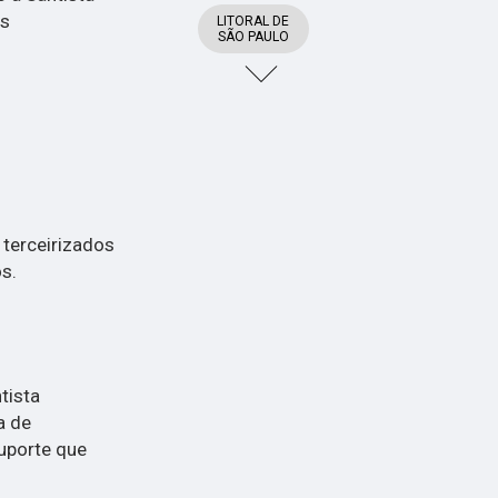
os
LITORAL DE
SÃO PAULO
 terceirizados
s.
tista
a de
suporte que