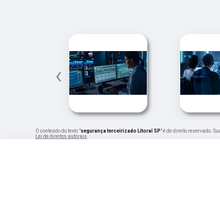
‹
O conteúdo do texto "
segurança terceirizado Litoral SP
" é de direito reservado. S
Lei de direitos autorais
.